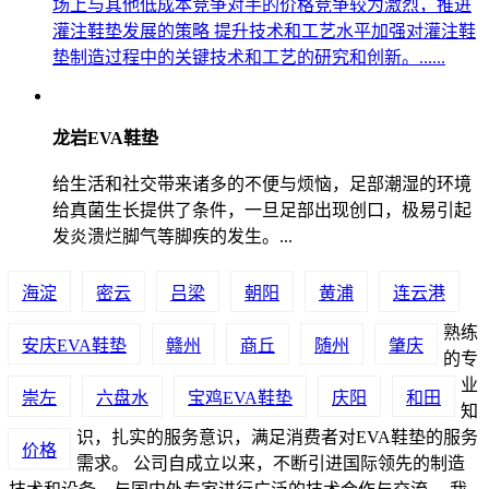
场上与其他低成本竞争对手的价格竞争较为激烈，推进
灌注鞋垫发展的策略 提升技术和工艺水平加强对灌注鞋
垫制造过程中的关键技术和工艺的研究和创新。......
龙岩EVA鞋垫
给生活和社交带来诸多的不便与烦恼，足部潮湿的环境
给真菌生长提供了条件，一旦足部出现创口，极易引起
发炎溃烂脚气等脚疾的发生。...
海淀
密云
吕梁
朝阳
黄浦
连云港
熟练
安庆EVA鞋垫
赣州
商丘
随州
肇庆
的专
业
崇左
六盘水
宝鸡EVA鞋垫
庆阳
和田
知
识，扎实的服务意识，满足消费者对EVA鞋垫的服务
价格
需求。 公司自成立以来，不断引进国际领先的制造