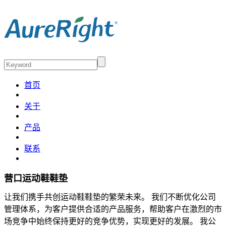
首页
关于
产品
联系
营口运动鞋鞋垫
让我们携手共创运动鞋鞋垫的繁荣未来。 我们不断优化公司
管理体系，为客户提供合适的产品服务，帮助客户在激烈的市
场竞争中始终保持更好的竞争优势，实现更好的发展。 我公