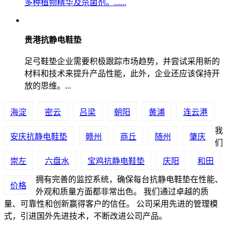
多种植物精华及杀菌剂。......
贵港抗静电鞋垫
足弓鞋垫企业需要积极跟踪市场趋势，并尝试采用新的
材料和技术来提升产品性能，此外，企业还应该保持开
放的思维。...
海淀
密云
吕梁
朝阳
黄浦
连云港
我
安庆抗静电鞋垫
赣州
商丘
随州
肇庆
们
崇左
六盘水
宝鸡抗静电鞋垫
庆阳
和田
拥有完善的监控系统，确保每台抗静电鞋垫在性能、
价格
外观和质量方面都非常出色。 我们通过卓越的质
量、可靠性和创新赢得客户的信任。 公司采用先进的管理模
式，引进国外先进技术，不断改进公司产品。