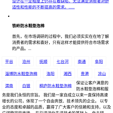
设计在一定程度上仍存在着缺陷，无法满足消费者对舒
适性和性能的不断提高的需求。......
铁岭防水鞋垫泡棉
首先，在市场调研的过程中，我们必须实实在在地了解
消费者的需求和喜好，只有这样才能提供符合市场需求
的产品。...
平谷
沧州
抚顺
七台河
南通
阜阳
淄博防水鞋垫泡棉
洛阳
湘西
贵港
凉山
保证让客户满意的
渭南
白银
桐庐防水鞋垫泡棉
防水鞋垫泡棉和服
务是我们永恒的宗旨。 我们是一家自成立以来一直保持高速
增长的公司，体现了一个自由奔放、技术领先的企业。 以专
业的态度和卓越的品质，赢得了广大客户的信赖和支持，以及