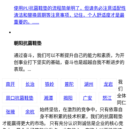
使用PU抗菌鞋垫的流程简单明了，但请务必注意适配性
清洁和替换周期等注意事项，记住，个人舒适度才是最
重要的。......
朝阳抗菌鞋垫
通过奋斗，我们可以不断提升自己的能力和素质，为开
创事业打下坚实的基础，奋斗也是超越自我不断进步的
表现。...
我
南开
长治
铁岭
普陀
湖州
龙岩
们
全体
周口抗菌鞋垫
湘潭
揭阳
广安
怒江
同仁
始终坚信，在激烈的竞争中，只有依靠自
张掖
余杭
身不断积累的技术积累，我们的抗菌鞋垫
才能赢得更大的市场。 只有充分认识到诚信是企业的核心竞