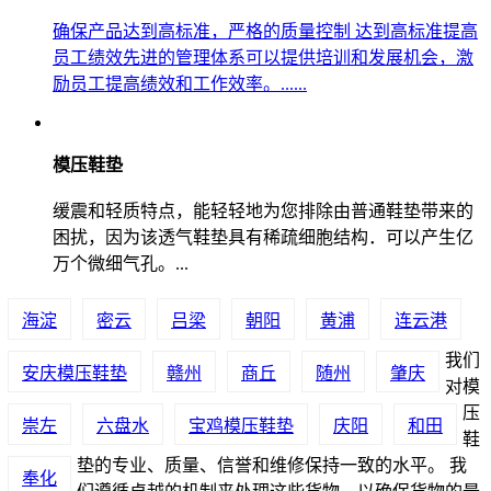
确保产品达到高标准，严格的质量控制 达到高标准提高
员工绩效先进的管理体系可以提供培训和发展机会，激
励员工提高绩效和工作效率。......
模压鞋垫
缓震和轻质特点，能轻轻地为您排除由普通鞋垫带来的
困扰，因为该透气鞋垫具有稀疏细胞结构．可以产生亿
万个微细气孔。...
海淀
密云
吕梁
朝阳
黄浦
连云港
我们
安庆模压鞋垫
赣州
商丘
随州
肇庆
对模
压
崇左
六盘水
宝鸡模压鞋垫
庆阳
和田
鞋
垫的专业、质量、信誉和维修保持一致的水平。 我
奉化