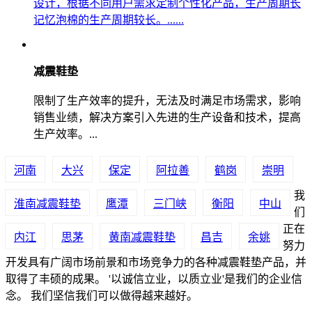
设计，根据不同用户需求定制个性化产品，生产周期长
记忆泡棉的生产周期较长。......
减震鞋垫
限制了生产效率的提升，无法及时满足市场需求，影响
销售业绩，解决方案引入先进的生产设备和技术，提高
生产效率。...
河南
大兴
保定
阿拉善
鹤岗
崇明
我
淮南减震鞋垫
鹰潭
三门峡
衡阳
中山
们
正在
内江
思茅
黄南减震鞋垫
昌吉
余姚
努力
开发具有广阔市场前景和市场竞争力的各种减震鞋垫产品，并
取得了丰硕的成果。 '以诚信立业，以质立业'是我们的企业信
念。 我们坚信我们可以做得越来越好。