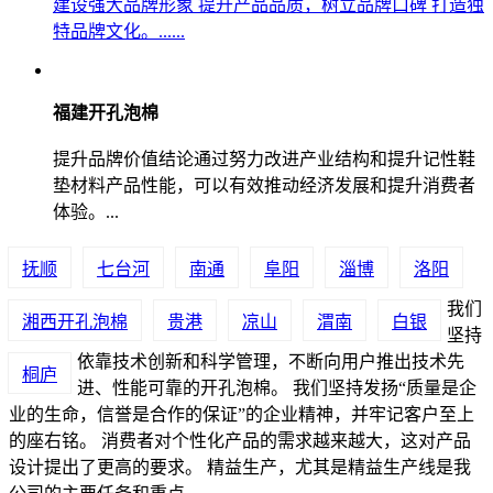
建设强大品牌形象 提升产品品质，树立品牌口碑 打造独
特品牌文化。......
福建开孔泡棉
提升品牌价值结论通过努力改进产业结构和提升记性鞋
垫材料产品性能，可以有效推动经济发展和提升消费者
体验。...
抚顺
七台河
南通
阜阳
淄博
洛阳
我们
湘西开孔泡棉
贵港
凉山
渭南
白银
坚持
依靠技术创新和科学管理，不断向用户推出技术先
桐庐
进、性能可靠的开孔泡棉。 我们坚持发扬“质量是企
业的生命，信誉是合作的保证”的企业精神，并牢记客户至上
的座右铭。 消费者对个性化产品的需求越来越大，这对产品
设计提出了更高的要求。 精益生产，尤其是精益生产线是我