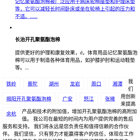
记忆聚氨酯泡棉被广泛应用于病床轮椅座垫和护理床垫
等，它可以减轻长时间卧床或坐在轮椅上引起的压力和
不适。......
长治开孔聚氨酯泡棉
提供更好的护理和康复效果，d，体育用品记忆聚氨酯泡
棉可以用于制造各种体育用品，如护膝护肘和运动鞋垫
等。...
我
铁岭
普陀
湖州
龙岩
周口
湘潭
们
用创新
揭阳开孔聚氨酯泡棉
广安
怒江
张掖
来提高
产品和技术的附加值，增加开孔聚氨酯泡棉的高附加
余杭
值。 我公司在最短的时间内为用户提供完善的售后
服务和支持。 我们将永远是您负责任和值得信赖的合作伙
伴。 我们坚信，只有努力才能赢得客户的信任，体现在工作