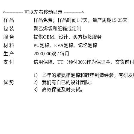
<------------ 可以左右移动显示 ------------>
样 品
样品免费；样品时间1-7天，量产周期15-25天
包 装
聚乙烯袋和纸箱或定制
服 务
提供OEM、设计、买方标签服务
材 料
PU泡棉、EVA泡棉、记忆泡棉
生 产
2000,000双 / 每月
支 付
信用保障、TT（预付30%作为保证金，交货前
1） 15年的聚氨酯泡棉和鞋垫制造经验。有研
优 势
2） 我们有自已的设计团队；
3） 高效保证及时交货。